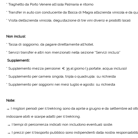
* Traghetto da Porto Venere all’isola Palmaria e ritorno
* Transfer in auto con conducente da Bocca di Magra all’azienda vinicola e da que
* Visita dell’azienda vinicola, degustazione di tre vini diversi e prodotti locali
Non inclusi:
* Tassa di soggiorno, da pagare direttamente all’hotel.
* Servizi transfer e altri non menzionati nella sezione “Servizi inclusi”
Supplementi:
* Supplemento mezza pensione: € 35 al giorno (3 portate, acqua incluso)
* Supplemento per camera singola, tripla o quadrupla: su richiesta
* Supplemento per soggiorni nei mesi luglio e agosto: su richiesta
Note:
→ I migliori periodi per il trekking sono da aprile a giugno e da settembre ad ott
indossare abiti e scarpe adatti per il trekking.
→ I tempi di percorrenza indicati non includono eventuali soste.
→ I prezzi per il trasporto pubblico sono indipendenti dalla nostra responsabili