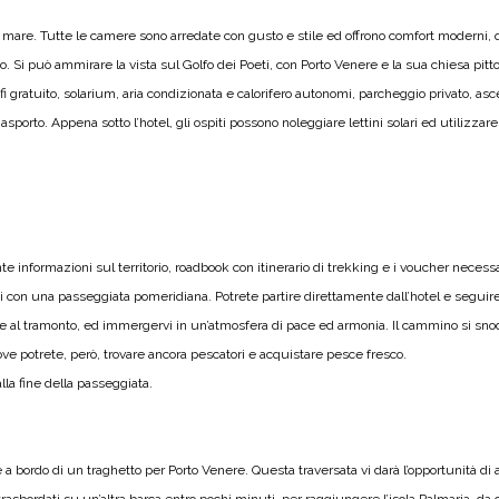
 mare. Tutte le camere sono arredate con gusto e stile ed offrono comfort moderni, q
. Si può ammirare la vista sul Golfo dei Poeti, con Porto Venere e la sua chiesa pitto
fi gratuito, solarium, aria condizionata e calorifero autonomi, parcheggio privato, asce
a asporto. Appena sotto l’hotel, gli ospiti possono noleggiare lettini solari ed utilizzar
te informazioni sul territorio, roadbook con itinerario di trekking e i voucher necessa
rni con una passeggiata pomeridiana. Potrete partire direttamente dall’hotel e seguire
te al tramonto, ed immergervi in un’atmosfera di pace ed armonia. Il cammino si snoda 
dove potrete, però, trovare ancora pescatori e acquistare pesce fresco.
lla fine della passeggiata.
te a bordo di un traghetto per Porto Venere. Questa traversata vi darà l’opportunità di 