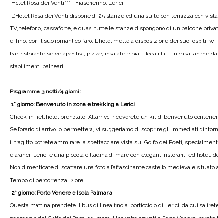
Hotel Rosa dei Venti*** - Fiascherino, Lerici
L’Hotel Rosa dei Venti dispone di 25 stanze ed una suite con terrazza con vista
TV, telefono, cassaforte, e quasi tutte le stanze dispongono di un balcone privato
e Tino, con il suo romantico faro. L’hotel mette a disposizione dei suoi ospiti: wi-
bar-ristorante serve aperitivi, pizze, insalate e piatti locali fatti in casa, anche d
stabilimenti balneari.
Programma 3 notti/4 giorni:
1° giorno: Benvenuto in zona e trekking a Lerici
Check-in nell’hotel prenotato. All’arrivo, riceverete un kit di benvenuto contenen
Se l’orario di arrivo lo permetterà, vi suggeriamo di scoprire gli immediati dinto
il tragitto potrete ammirare la spettacolare vista sul Golfo dei Poeti, specialmen
e aranci. Lerici è una piccola cittadina di mare con eleganti ristoranti ed hotel, 
Non dimenticate di scattare una foto all’affascinante castello medievale situato a
Tempo di percorrenza: 2 ore.
2° giorno: Porto Venere e Isola Palmaria
Questa mattina prendete il bus di linea fino al porticciolo di Lerici, da cui salire