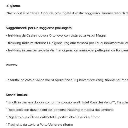
4° giorno:
Check-out e partenza. Oppure, prolungate il vostro soggiorno, saremo felici di dar
Suggerimenti per un soggiorno prolungato:
- trekking da Castelnuovo a Ortonovo, con vista sulla Val di Magra
- trekking nella misteriosa Lunigiana, regione famosa per i suoi innumerevoli ca
- trekking in una parte della Via Francigena, cammino dei pellegrini, da Pontrem
Prezzo:
La tariffa indicata è valida dal 01 aprile fino al 03 novembre 2019, tranne nei mes
Servizi inclusi:
* 3 notti in camera doppia con prima colazione all’Hotel Rosa dei Venti***, Fiasch
* Roadbook con descrizioni dei percorsi trekking e mappa del territorio
* Biglietto bus di linea dall’hotel al porticciolo di Lerici e ritorno
* Traghetto da Lerici a Porto Venere e ritorno