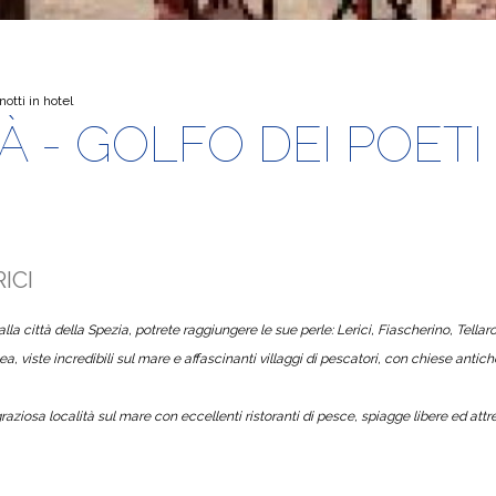
notti in hotel
À - GOLFO DEI POETI 
ICI
alla città della Spezia, potrete raggiungere le sue perle: Lerici, Fiascherino, Tellar
, viste incredibili sul mare e affascinanti villaggi di pescatori, con chiese antich
graziosa località sul mare con eccellenti ristoranti di pesce, spiagge libere ed attr