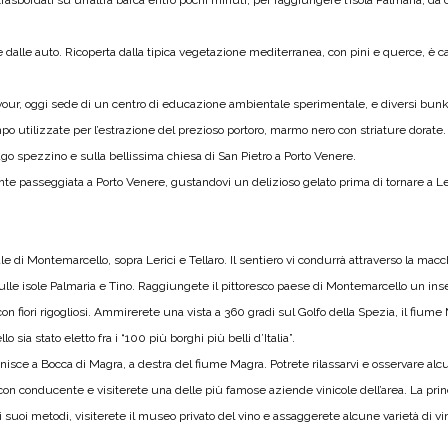
trasbordati su un’altra barca entro pochi minuti, per raggiungere l’isola Palmaria, da 
e dalle auto. Ricoperta dalla tipica vegetazione mediterranea, con pini e querce, è c
e Cavour, oggi sede di un centro di educazione ambientale sperimentale, e diversi bun
o utilizzate per l’estrazione del prezioso portoro, marmo nero con striature dorate. 
ago spezzino e sulla bellissima chiesa di San Pietro a Porto Venere.
te passeggiata a Porto Venere, gustandovi un delizioso gelato prima di tornare a Leri
le di Montemarcello, sopra Lerici e Tellaro. Il sentiero vi condurrà attraverso la mac
 sulle isole Palmaria e Tino. Raggiungete il pittoresco paese di Montemarcello un i
on fiori rigogliosi. Ammirerete una vista a 360 gradi sul Golfo della Spezia, il fiume M
a stato eletto fra i “100 più borghi più belli d’Italia”.
 finisce a Bocca di Magra, a destra del fiume Magra. Potrete rilassarvi e osservare al
on conducente e visiterete una delle più famose aziende vinicole dell’area. La princ
 sui suoi metodi, visiterete il museo privato del vino e assaggerete alcune varietà di vi