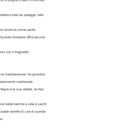
cui è programmato l’inizio del
aratterizzata da spiagge, alte
ker divenuti ormai parte
Questo itinerario offre alcune
ci con il traghetto.
chia mediterranea, fra ginestre
nsediamento medievale
agra e la sua vallata, le Alpi
cune belle barche a vela e yacht
ipale varietà di uva di questa
no.