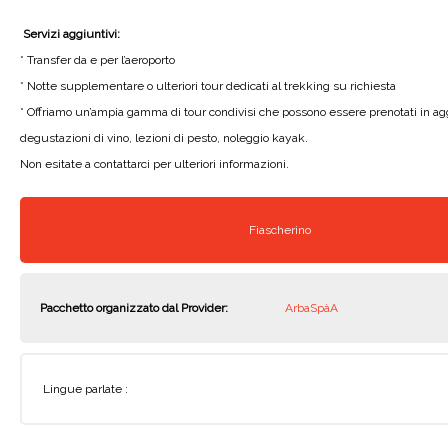
Servizi aggiuntivi:
* Transfer da e per l’aeroporto
* Notte supplementare o ulteriori tour dedicati al trekking su richiesta
* Offriamo un’ampia gamma di tour condivisi che possono essere prenotati in aggiu
degustazioni di vino, lezioni di pesto, noleggio kayak.
Non esitate a contattarci per ulteriori informazioni.
Fiascherino
Pacchetto organizzato dal Provider:
ArbaSpàA
Lingue parlate :