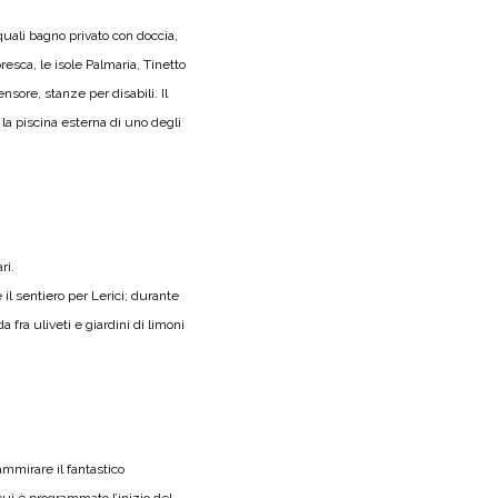
uali bagno privato con doccia,
resca, le isole Palmaria, Tinetto
nsore, stanze per disabili. Il
e la piscina esterna di uno degli
ri.
 il sentiero per Lerici; durante
fra uliveti e giardini di limoni
ammirare il fantastico