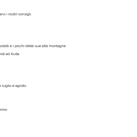
vi i nostri consigli.
stelli e i picchi delle sue alte montagne
oli ad Aulla
i luglio e agosto.
erino