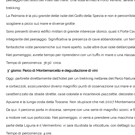
paesaggio del Golfo dei Poeti dal mare. Una volta arrivati a Porto Venere, sarete 
trekking.
La Palmaria è la più grande delle isole del Golfo della Spezia e non è percorribil
scogliere a picco sul mare e diverse grotte.
Sono presenti diversi edifici militari di grande interesse storico, quali il Fort
integrante del paesaggio. Significativa la presenza di cave abbandonate, un temp
fantastiche viste panoramiche sul mare aperto, sulle altre due isole dell’arcipel
Nel pomeriggio, avrete tempo per riprendervi con un tuffo in mare o una rilassan
Tempo di percorrenza: 3h30’ circa.
3° giorno: Parco di Montemarcello e degustazione di vini
Oggi, partirete direttamente dall’hotel per un trekking nell’area del Parco Natura
e corbezzoli, assicurandovi diversi magnifici punti di osservazione sul mare e
caratterizzato da strade strette, case colorate e incantevoli piazzette, decorate c
Apuane e la lunga costa della Toscana. Non stupisce che nel 2007 Montemarcello si
Da qui, il percorso porta in discesa, sempre con una serie di magnifici scorci, e
a motore nel suo porticciolo. Nel pomeriggio, vi verrà a prendere una macchina c
parte della Liguria è il Vermentino; vi sarà illustrata la viticoltura, con dettagli
Tempo di percorrenza: 4 ore.