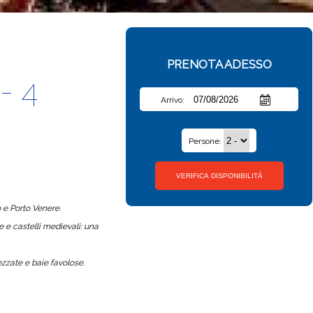
PRENOTA ADESSO
- 4
Arrivo:
Persone:
o e Porto Venere.
e e castelli medievali: una
ezzate e baie favolose.