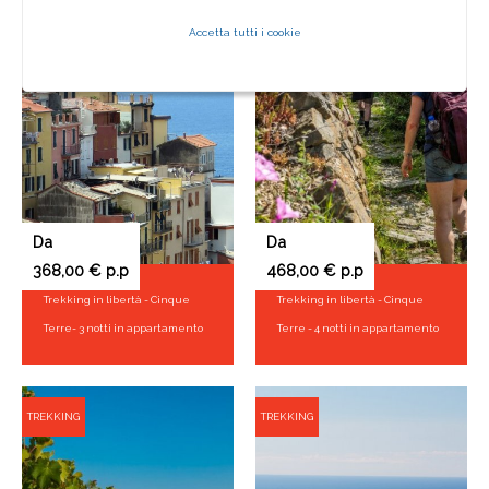
Accetta tutti i cookie
TREKKING
TREKKING
Da
Da
368,00 € p.p
468,00 € p.p
Trekking in libertà - Cinque
Trekking in libertà - Cinque
Terre- 3 notti in appartamento
Terre - 4 notti in appartamento
TREKKING
TREKKING