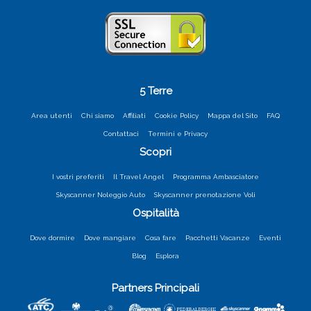
5 Terre
Area utenti
Chi siamo
Affiliati
Cookie Policy
Mappa del Sito
FAQ
Contattaci
Termini e Privacy
Scopri
I vostri preferiti
Il Travel Angel
Programma Ambasciatore
Skyscanner Noleggio Auto
Skyscanner prenotazione Voli
Ospitalità
Dove dormire
Dove mangiare
Cosa fare
Pacchetti Vacanze
Eventi
Blog
Esplora
Partners Principali