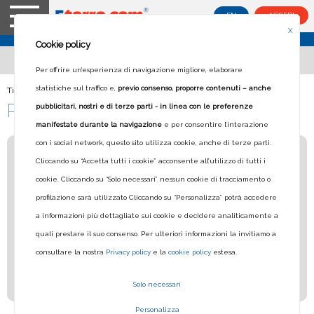
EN
ACCEDI
X
Cookie policy
Per offrire un’esperienza di navigazione migliore, elaborare
statistiche sul traffico e,
previo consenso, proporre contenuti – anche
Ti trovi in:
Home
>
Pacchetti Vacanze
PACCHETTI VACANZE
pubblicitari, nostri e di terze parti - in linea con le preferenze
manifestate durante la navigazione
e per consentire l’interazione
con i social network, questo sito utilizza cookie, anche di terze parti.
Cliccando su “Accetta tutti i cookie” acconsente all’utilizzo di tutti i
cookie. Cliccando su “Solo necessari” nessun cookie di tracciamento o
profilazione sarà utilizzato Cliccando su “Personalizza” potrà accedere
a informazioni più dettagliate sui cookie e decidere analiticamente a
quali prestare il suo consenso. Per ulteriori informazioni la invitiamo a
consultare la nostra
Privacy policy
e la
cookie policy
estesa.
Da 0.00€ A 1000.00€
Solo necessari
Personalizza