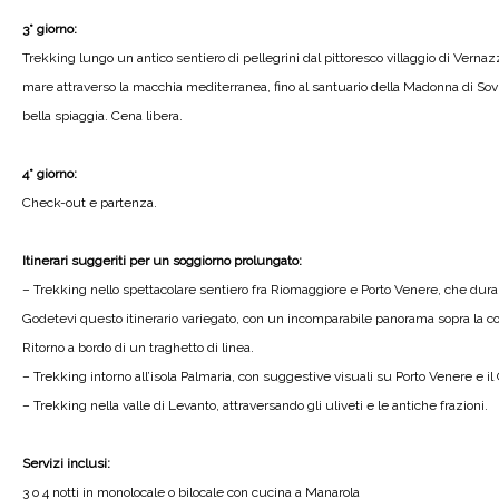
3° giorno:
Trekking lungo un antico sentiero di pellegrini dal pittoresco villaggio di Vernazz
mare attraverso la macchia mediterranea, fino al santuario della Madonna di Sovio
bella spiaggia. Cena libera.
4° giorno:
Check-out e partenza.
Itinerari suggeriti per un soggiorno prolungato:
– Trekking nello spettacolare sentiero fra Riomaggiore e Porto Venere, che dura 
Godetevi questo itinerario variegato, con un incomparabile panorama sopra la c
Ritorno a bordo di un traghetto di linea.
– Trekking intorno all’isola Palmaria, con suggestive visuali su Porto Venere e il 
– Trekking nella valle di Levanto, attraversando gli uliveti e le antiche frazioni.
Servizi inclusi:
3 o 4 notti in monolocale o bilocale con cucina a Manarola