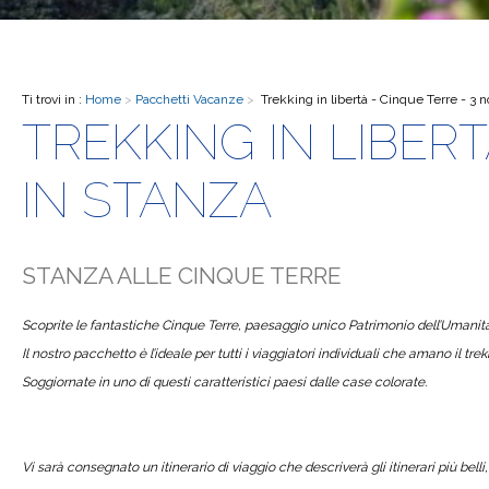
Ti trovi in :
Home
>
Pacchetti Vacanze
>
Trekking in libertà - Cinque Terre - 3 n
TREKKING IN LIBERT
IN STANZA
STANZA ALLE CINQUE TERRE
Scoprite le fantastiche Cinque Terre, paesaggio unico Patrimonio dell’Umani
Il nostro pacchetto è l’ideale per tutti i viaggiatori individuali che amano il tre
Soggiornate in uno di questi caratteristici paesi dalle case colorate.
Vi sarà consegnato un itinerario di viaggio che descriverà gli itinerari più belli