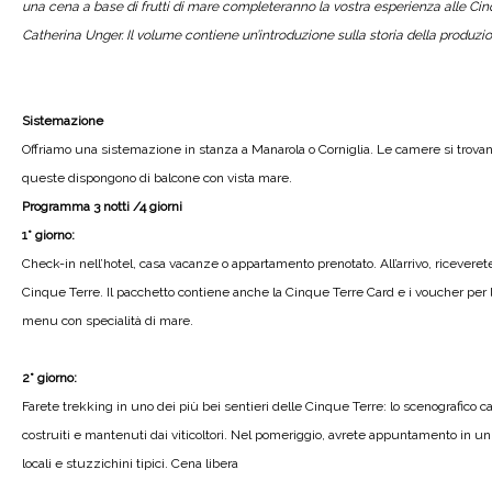
una cena a base di frutti di mare completeranno la vostra esperienza alle Cinq
Catherina Unger. Il volume contiene un’introduzione sulla storia della produzion
Sistemazione
Offriamo una sistemazione in stanza a Manarola o Corniglia. Le camere si trovano 
queste dispongono di balcone con vista mare.
Programma 3 notti /4 giorni
1° giorno:
Check-in nell’hotel, casa vacanze o appartamento prenotato. All’arrivo, riceverete 
Cinque Terre. Il pacchetto contiene anche la Cinque Terre Card e i voucher per la
menu con specialità di mare.
2° giorno:
Farete trekking in uno dei più bei sentieri delle Cinque Terre: lo scenografico ca
costruiti e mantenuti dai viticoltori. Nel pomeriggio, avrete appuntamento in un
locali e stuzzichini tipici. Cena libera