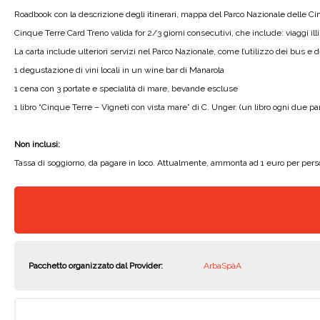
Roadbook con la descrizione degli itinerari, mappa del Parco Nazionale delle C
Cinque Terre Card Treno valida for 2/3 giorni consecutivi, che include: viaggi ill
La carta include ulteriori servizi nel Parco Nazionale, come l’utilizzo dei bus e 
1 degustazione di vini locali in un wine bar di Manarola
1 cena con 3 portate e specialità di mare, bevande escluse
1 libro “Cinque Terre – Vigneti con vista mare” di C. Unger. (un libro ogni due par
Non inclusi:
Tassa di soggiorno, da pagare in loco. Attualmente, ammonta ad 1 euro per perso
Pacchetto organizzato dal Provider:
ArbaSpàA