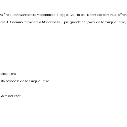
a fino al santuario della Madonnna di Reggio. Da lì in poi, il sentiero continua, offren
re. L’itinerario terminerà a Monterosso, il più grande dei paesi delle Cinque Terre, i
circa 5 ore.
osta scoscesa delle Cinque Terre.
Golfo dei Poeti.