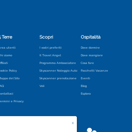
5 Terre
Scopri
Ospitalità
rea utenti
I vostri preferiti
Dove dormire
hi siamo
Il Travel Angel
Dove mangiare
ffiliati
Programma Ambasciatore
Cosa fare
ookie Policy
Skyscanner Noleggio Auto
Pacchetti Vacanze
appa del Sito
Skyscanner prenotazione
Eventi
FAQ
Voli
Blog
ontattaci
Esplora
ermini e Privacy
X