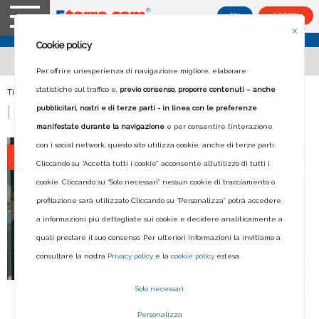
EN
ACCEDI
X
Cookie policy
Per offrire un’esperienza di navigazione migliore, elaborare
statistiche sul traffico e,
previo consenso, proporre contenuti – anche
Ti trovi in:
Home
>
I vostri preferiti
I VOSTRI PREFERITI
pubblicitari, nostri e di terze parti - in linea con le preferenze
manifestate durante la navigazione
e per consentire l’interazione
con i social network, questo sito utilizza cookie, anche di terze parti.
FIASCHERINO
Cliccando su “Accetta tutti i cookie” acconsente all’utilizzo di tutti i
cookie. Cliccando su “Solo necessari” nessun cookie di tracciamento o
profilazione sarà utilizzato Cliccando su “Personalizza” potrà accedere
a informazioni più dettagliate sui cookie e decidere analiticamente a
quali prestare il suo consenso. Per ulteriori informazioni la invitiamo a
consultare la nostra
Privacy policy
e la
cookie policy
estesa.
Solo necessari
Da
€
Personalizza