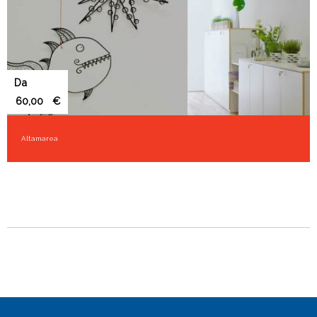
Da
€
Altamarea