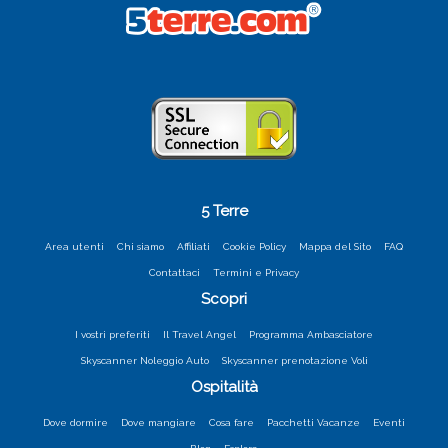
5 Terre
Area utenti
Chi siamo
Affiliati
Cookie Policy
Mappa del Sito
FAQ
Contattaci
Termini e Privacy
Scopri
I vostri preferiti
Il Travel Angel
Programma Ambasciatore
Skyscanner Noleggio Auto
Skyscanner prenotazione Voli
Ospitalità
Dove dormire
Dove mangiare
Cosa fare
Pacchetti Vacanze
Eventi