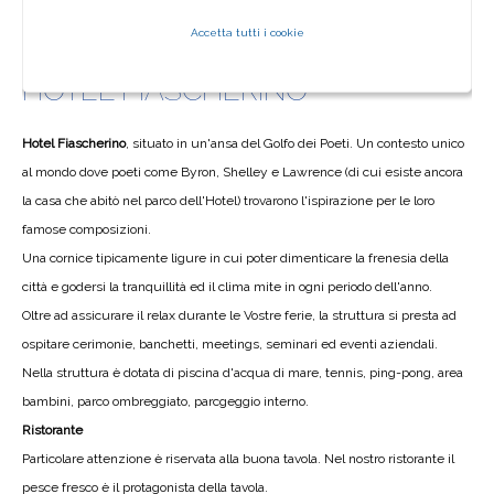
Accetta tutti i cookie
Ti trovi in :
Home
>
Dove dormire
>
Hotel Fiascherino
HOTEL FIASCHERINO
Hotel Fiascherino
, situato in un'ansa del Golfo dei Poeti. Un contesto unico
al mondo dove poeti come Byron, Shelley e Lawrence (di cui esiste ancora
la casa che abitò nel parco dell'Hotel) trovarono l'ispirazione per le loro
famose composizioni.
Una cornice tipicamente ligure in cui poter dimenticare la frenesia della
città e godersi la tranquillità ed il clima mite in ogni periodo dell'anno.
Oltre ad assicurare il relax durante le Vostre ferie, la struttura si presta ad
ospitare cerimonie, banchetti, meetings, seminari ed eventi aziendali.
Nella struttura è dotata di piscina d'acqua di mare, tennis, ping-pong, area
bambini, parco ombreggiato, parcgeggio interno.
Ristorante
Particolare attenzione è riservata alla buona tavola. Nel nostro ristorante il
pesce fresco è il protagonista della tavola.