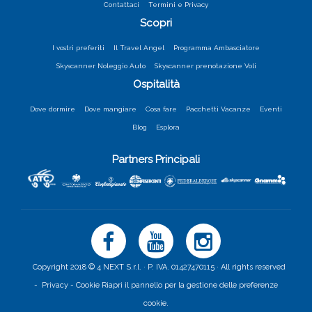
Contattaci
Termini e Privacy
Scopri
I vostri preferiti
Il Travel Angel
Programma Ambasciatore
Skyscanner Noleggio Auto
Skyscanner prenotazione Voli
Ospitalità
Dove dormire
Dove mangiare
Cosa fare
Pacchetti Vacanze
Eventi
Blog
Esplora
Partners Principali
Copyright 2018 © 4 NEXT S.r.l. · P. IVA. 01427470115 · All rights reserved
-
Privacy -
Cookie
Riapri il pannello per la gestione delle preferenze
cookie.