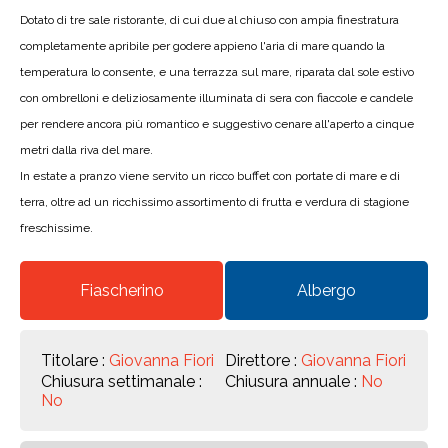
Dotato di tre sale ristorante, di cui due al chiuso con ampia finestratura
completamente apribile per godere appieno l'aria di mare quando la
temperatura lo consente, e una terrazza sul mare, riparata dal sole estivo
con ombrelloni e deliziosamente illuminata di sera con fiaccole e candele
per rendere ancora più romantico e suggestivo cenare all'aperto a cinque
metri dalla riva del mare.
In estate a pranzo viene servito un ricco buffet con portate di mare e di
terra, oltre ad un ricchissimo assortimento di frutta e verdura di stagione
freschissime.
Fiascherino
Albergo
Titolare :
Giovanna Fiori
Direttore :
Giovanna Fiori
Chiusura settimanale :
Chiusura annuale :
No
No