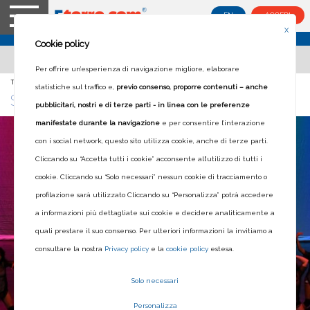
EN
ACCEDI
X
Cookie policy
Per offrire un’esperienza di navigazione migliore, elaborare
Ti trovi in:
Home
>
Blog
>
Sarzana in danza
statistiche sul traffico e,
previo consenso, proporre contenuti – anche
SARZANA IN DANZA
pubblicitari, nostri e di terze parti - in linea con le preferenze
manifestate durante la navigazione
e per consentire l’interazione
con i social network, questo sito utilizza cookie, anche di terze parti.
Cliccando su “Accetta tutti i cookie” acconsente all’utilizzo di tutti i
cookie. Cliccando su “Solo necessari” nessun cookie di tracciamento o
profilazione sarà utilizzato Cliccando su “Personalizza” potrà accedere
a informazioni più dettagliate sui cookie e decidere analiticamente a
quali prestare il suo consenso. Per ulteriori informazioni la invitiamo a
consultare la nostra
Privacy policy
e la
cookie policy
estesa.
Solo necessari
Personalizza