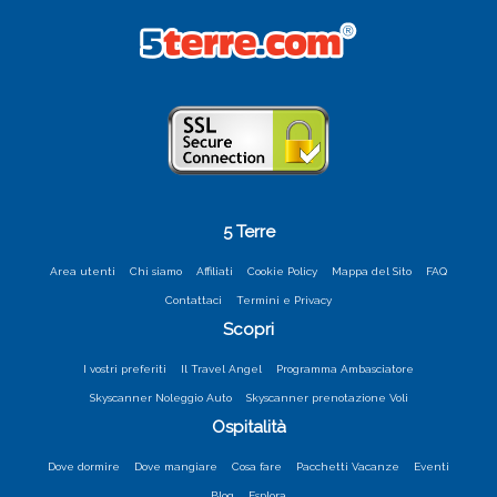
5 Terre
Area utenti
Chi siamo
Affiliati
Cookie Policy
Mappa del Sito
FAQ
Contattaci
Termini e Privacy
Scopri
I vostri preferiti
Il Travel Angel
Programma Ambasciatore
Skyscanner Noleggio Auto
Skyscanner prenotazione Voli
Ospitalità
Dove dormire
Dove mangiare
Cosa fare
Pacchetti Vacanze
Eventi
Blog
Esplora