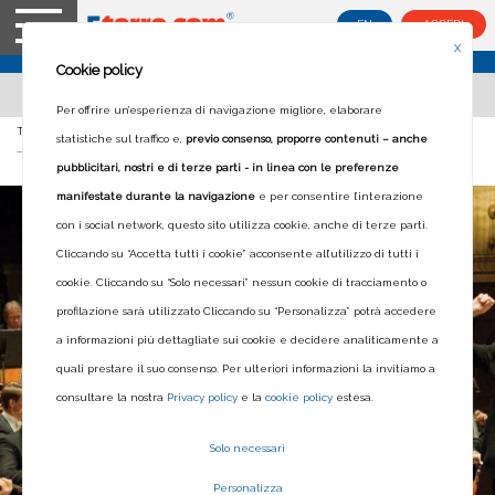
EN
ACCEDI
X
Cookie policy
Per offrire un’esperienza di navigazione migliore, elaborare
Ti trovi in:
Home
>
Blog
>
The Legend of Morricone
statistiche sul traffico e,
previo consenso, proporre contenuti – anche
THE LEGEND OF MORRICONE
pubblicitari, nostri e di terze parti - in linea con le preferenze
manifestate durante la navigazione
e per consentire l’interazione
con i social network, questo sito utilizza cookie, anche di terze parti.
Cliccando su “Accetta tutti i cookie” acconsente all’utilizzo di tutti i
cookie. Cliccando su “Solo necessari” nessun cookie di tracciamento o
profilazione sarà utilizzato Cliccando su “Personalizza” potrà accedere
a informazioni più dettagliate sui cookie e decidere analiticamente a
quali prestare il suo consenso. Per ulteriori informazioni la invitiamo a
consultare la nostra
Privacy policy
e la
cookie policy
estesa.
Solo necessari
Personalizza