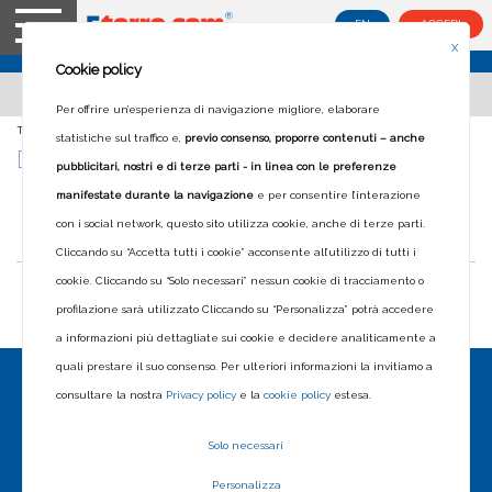
EN
ACCEDI
X
Cookie policy
Per offrire un’esperienza di navigazione migliore, elaborare
Ti trovi in:
Home
>
Blog
>
Dettaglio notizie
statistiche sul traffico e,
previo consenso, proporre contenuti – anche
DETTAGLIO NOTIZIE
pubblicitari, nostri e di terze parti - in linea con le preferenze
manifestate durante la navigazione
e per consentire l’interazione
con i social network, questo sito utilizza cookie, anche di terze parti.
Cliccando su “Accetta tutti i cookie” acconsente all’utilizzo di tutti i
cookie. Cliccando su “Solo necessari” nessun cookie di tracciamento o
profilazione sarà utilizzato Cliccando su “Personalizza” potrà accedere
a informazioni più dettagliate sui cookie e decidere analiticamente a
quali prestare il suo consenso. Per ulteriori informazioni la invitiamo a
consultare la nostra
Privacy policy
e la
cookie policy
estesa.
Solo necessari
Personalizza