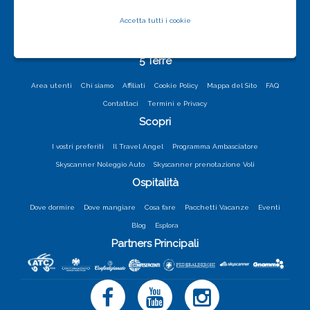
Accetta tutti i cookie
5 Terre
Area utenti
Chi siamo
Affiliati
Cookie Policy
Mappa del Sito
FAQ
Contattaci
Termini e Privacy
Scopri
I vostri preferiti
Il Travel Angel
Programma Ambasciatore
Skyscanner Noleggio Auto
Skyscanner prenotazione Voli
Ospitalità
Dove dormire
Dove mangiare
Cosa fare
Pacchetti Vacanze
Eventi
Blog
Esplora
Partners Principali