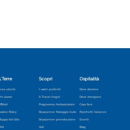
5 Terre
Scopri
Ospitalità
rea utenti
I vostri preferiti
Dove dormire
hi siamo
Il Travel Angel
Dove mangiare
ffiliati
Programma Ambasciatore
Cosa fare
ookie Policy
Skyscanner Noleggio Auto
Pacchetti Vacanze
appa del Sito
Skyscanner prenotazione
Eventi
FAQ
Voli
Blog