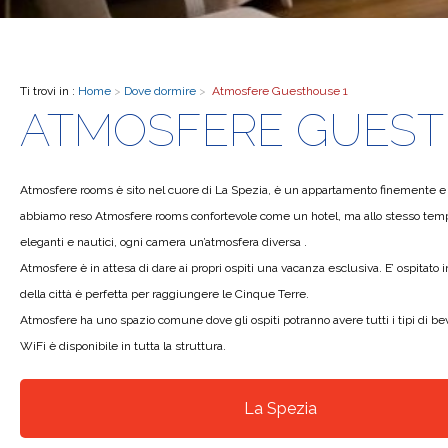
Ti trovi in :
Home
>
Dove dormire
>
Atmosfere Guesthouse 1
ATMOSFERE GUEST
Atmosfere rooms è sito nel cuore di La Spezia, è un appartamento finemente e mo
abbiamo reso Atmosfere rooms confortevole come un hotel, ma allo stesso tempo d
eleganti e nautici, ogni camera un’atmosfera diversa .
Atmosfere è in attesa di dare ai propri ospiti una vacanza esclusiva. E’ ospitato 
della città è perfetta per raggiungere le Cinque Terre.
Atmosfere ha uno spazio comune dove gli ospiti potranno avere tutti i tipi di be
WiFi è disponibile in tutta la struttura.
La Spezia