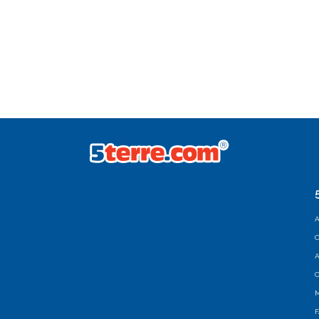
A
C
A
C
M