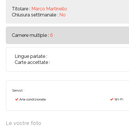
Titolare :
Marco Martinello
Chiusura settimanale :
No
Camere multiple :
6
Lingue parlate :
Carte accettate :
Servizi :
Aria condizionata
Wi-Fi
Le vostre foto