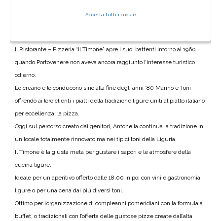
LA CULTURA DELLA PIZZA IN RIVA AL
Accetta tutti i cookie
MARE
Il Ristorante – Pizzeria “Il Timone” apre i suoi battenti intorno al 1960
quando Portovenere non aveva ancora raggiunto l’interesse turistico
odierno.
Lo creano e lo conducono sino alla fine degli anni ’80 Marino e Toni
offrendo ai loro clienti i piatti della tradizione ligure uniti al piatto italiano
per eccellenza: la pizza.
Oggi sul percorso creato dai genitori, Antonella continua la tradizione in
un locale totalmente rinnovato ma nei tipici toni della Liguria.
Il Timone è la giusta meta per gustare i sapori e le atmosfere della
cucina ligure.
Ideale per un aperitivo offerto dalle 18,00 in poi con vini e gastronomia
ligure o per una cena dai più diversi toni.
Ottimo per l’organizzazione di compleanni pomeridiani con la formula a
buffet, o tradizionali con l’offerta delle gustose pizze create dall’alta