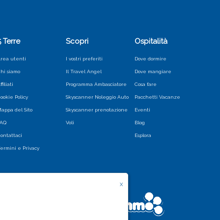
5 Terre
Scopri
Ospitalità
rea utenti
I vostri preferiti
Dove dormire
hi siamo
Il Travel Angel
Dove mangiare
ffiliati
Programma Ambasciatore
Cosa fare
ookie Policy
Skyscanner Noleggio Auto
Pacchetti Vacanze
appa del Sito
Skyscanner prenotazione
Eventi
FAQ
Voli
Blog
ontattaci
Esplora
ermini e Privacy
X
i, nostri e di terze parti - in linea con le