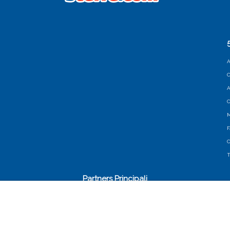
A
C
A
C
M
C
T
Partners Principali
, elaborare statistiche sul traffico e,
previo consenso, proporre contenuti – anche pubblicitar