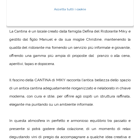
PICCOLO RISTORANTE CON VISTA DI
Accetta tutti i cookie
MONTEROSSO
La Cantina è un locale creato dalla famiglia Defina del Ristorante Miky e
gestito dal figlio Manuel e da sua moglie Christine, mantenendo la
qualità del ristorante ma fornendo un servizio più informale e giovanile,
offrendo una gamma più ampia di proposte dal pranzo o alla cena,
aperitivi, tapas e dopocena.
Il fascino della CANTINA di MIKY racconta l'antica bellezza dello spazio
di un antica cantina adeguatamente riorganizzato e rielaborato in chiave
moderna, con cura e stile, per offrire agli ospiti un struttura raffinata,
elegante ma puntando su un ambiente informale.
In questa atmosfera in perfetto e armonioso equilibrio tra passato e
presente si potrà godere della colazione, di un momento di relax
degustando vini di pregio da accompagnare a qualche idea creativa e