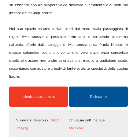
stuzzicante oppure all’aperitivo da dedicare all’ambiente e al profumo
intenso delle Cinqueterre.
Nel suo spazio esterno a due passi dal mare, sulla passeggiata di
regina (Monterosso) è possibile ammirare lo stupendo panorama
naturale, offerto dalla spiaggia di Monterosso e da Punta Mesco. In
questo splendido scenario diventa una vera esperienza sensoriale
quella di gustare menu che valorizzano al meglio la tradizione locale,
raccontando con gusto e creatività tante squisite specialità della cucina
ligure.
Monterosso al mare
Ristorante
Numero di telefono :
0187
Chiusura settimanale :
802525
Mercoledì