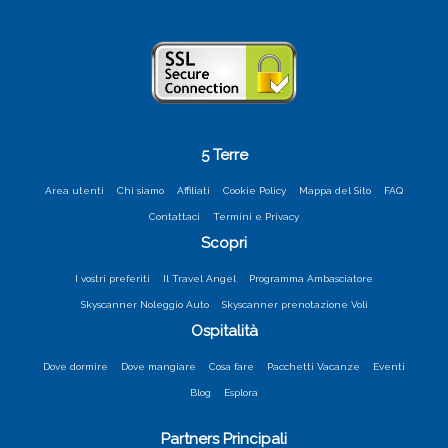
5 Terre
Area utenti
Chi siamo
Affiliati
Cookie Policy
Mappa del Sito
FAQ
Contattaci
Termini e Privacy
Scopri
I vostri preferiti
Il Travel Angel
Programma Ambasciatore
Skyscanner Noleggio Auto
Skyscanner prenotazione Voli
Ospitalità
Dove dormire
Dove mangiare
Cosa fare
Pacchetti Vacanze
Eventi
Blog
Esplora
Partners Principali