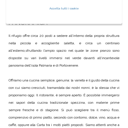
IMMERSO IN UN LUOGO
Accetta tutti i cookie
SPETTACOLARE CON VISTA
PANORAMICA
Il rifugio offre circa 20 posti a sedere all'interno della propria struttura
nella piccola e accogliente saletta, e circa un centinaio
all'esterno,sfruttando l'ampio spazio nel quale le zone pranzo sono
disposte su vari livelli immersi nel verde davanti all'incantevole
panorama dell'isola Palmaria e di Portovenere.
Offriamo una cucina semplice, genuina: la varietà e il gusto della cucina
con cui siamo cresciuti, tramandata dai nostri nonni, è la stessa che vi
proponiamo oggi. Il ristorante, è sempre aperto. È possibile immergersi
nei sapori della cucina tradizionale spezzina, con materie prime
sempre fresche e di stagione. Si può scegliere tra il menù fisso,
comprensivo di primo piatto, secondo con contorno, dolce, vino, acqua e
caffè, oppure alla Carta tra i molti piatti proposti. Siamo attenti anche a