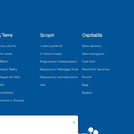
5 Terre
Scopri
Ospitalità
rea utenti
I vostri preferiti
Dove dormire
hi siamo
Il Travel Angel
Dove mangiare
ffiliati
Programma Ambasciatore
Cosa fare
ookie Policy
Skyscanner Noleggio Auto
Pacchetti Vacanze
appa del Sito
Skyscanner prenotazione
Eventi
FAQ
Voli
Blog
ontattaci
Esplora
ermini e Privacy
X