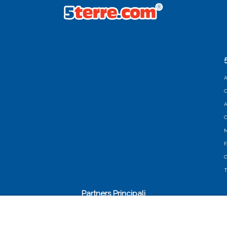
A
C
A
C
M
C
T
Partners Principali