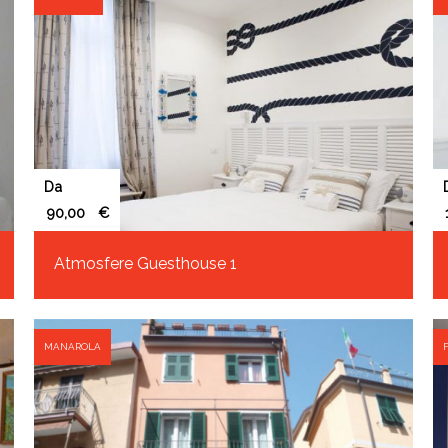
Da
€
Atmosfere Guesthouse 1
MANAROLA