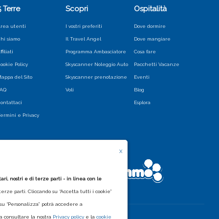
5 Terre
Scopri
Ospitalità
rea utenti
I vostri preferiti
Dove dormire
hi siamo
Il Travel Angel
Dove mangiare
ffiliati
Programma Ambasciatore
Cosa fare
ookie Policy
Skyscanner Noleggio Auto
Pacchetti Vacanze
appa del Sito
Skyscanner prenotazione
Eventi
FAQ
Voli
Blog
ontattaci
Esplora
ermini e Privacy
X
i, nostri e di terze parti - in linea con le
erze parti. Cliccando su “Accetta tutti i cookie”
o su “Personalizza” potrà accedere a
 a consultare la nostra
Privacy policy
e la
cookie