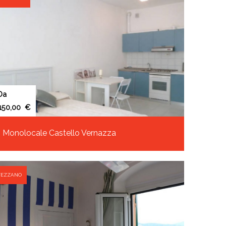
Da
€
Monolocale Castello Vernazza
FEZZANO