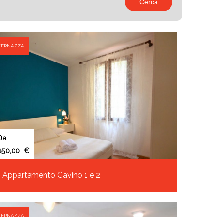
VERNAZZA
Da
€
Appartamento Gavino 1 e 2
VERNAZZA