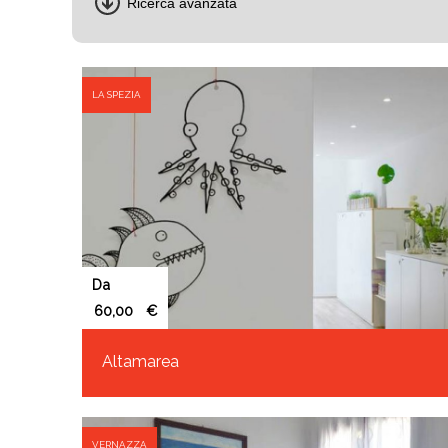
Ricerca avanzata
LA SPEZIA
Da
€
Altamarea
VERNAZZA