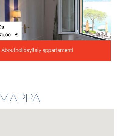
Da
€
Aboutholidayitaly appartamenti
 MAPPA