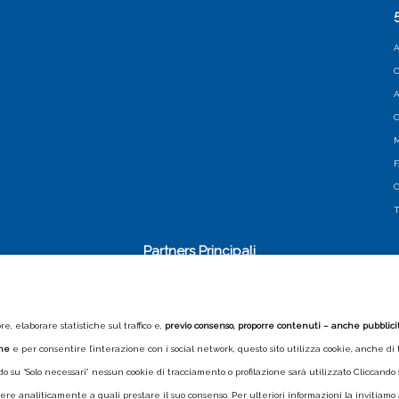
A
C
A
C
M
C
T
Partners Principali
, elaborare statistiche sul traffico e,
previo consenso, proporre contenuti – anche pubblicitar
one
e per consentire l’interazione con i social network, questo sito utilizza cookie, anche di t
ando su “Solo necessari” nessun cookie di tracciamento o profilazione sarà utilizzato Cliccand
ere analiticamente a quali prestare il suo consenso. Per ulteriori informazioni la invitiamo