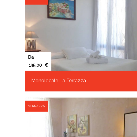
Da
€
Monolocale La Terrazza
VERNAZZA