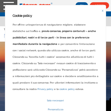
EN
ACCEDI
X
Cookie policy
Per offrire un’esperienza di navigazione migliore, elaborare
Ti trovi in:
Home
>
Blog
>
Manarola sa accendere il Natale
statistiche sul traffico e,
previo consenso, proporre contenuti – anche
MANAROLA SA ACCENDERE IL NATALE
pubblicitari, nostri e di terze parti - in linea con le preferenze
manifestate durante la navigazione
e per consentire l’interazione
con i social network, questo sito utilizza cookie, anche di terze parti.
Cliccando su “Accetta tutti i cookie” acconsente all’utilizzo di tutti i
cookie. Cliccando su “Solo necessari” nessun cookie di tracciamento o
profilazione sarà utilizzato Cliccando su “Personalizza” potrà accedere
a informazioni più dettagliate sui cookie e decidere analiticamente a
quali prestare il suo consenso. Per ulteriori informazioni la invitiamo a
consultare la nostra
Privacy policy
e la
cookie policy
estesa.
Solo necessari
Personalizza