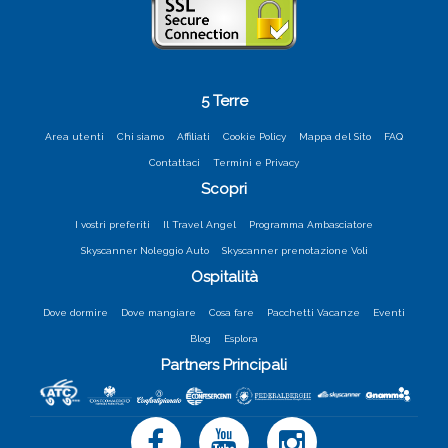
5 Terre
Area utenti
Chi siamo
Affiliati
Cookie Policy
Mappa del Sito
FAQ
Contattaci
Termini e Privacy
Scopri
I vostri preferiti
Il Travel Angel
Programma Ambasciatore
Skyscanner Noleggio Auto
Skyscanner prenotazione Voli
Ospitalità
Dove dormire
Dove mangiare
Cosa fare
Pacchetti Vacanze
Eventi
Blog
Esplora
Partners Principali