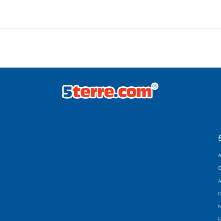
A
C
A
C
M