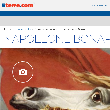
DOVE DORMIRE
Ti trovi in:
Home
>
Blog
>
Napoleone Bonaparte, Francese da Sarzana
NAPOLEONE BONAP