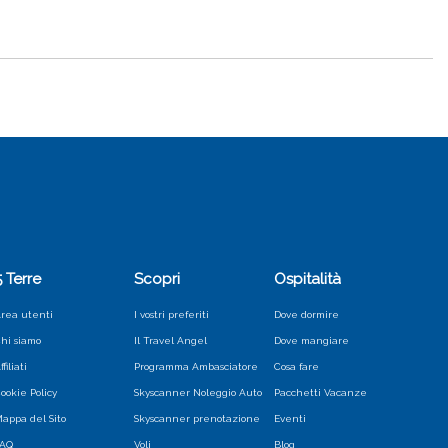
5 Terre
Scopri
Ospitalità
rea utenti
I vostri preferiti
Dove dormire
hi siamo
Il Travel Angel
Dove mangiare
ffiliati
Programma Ambasciatore
Cosa fare
ookie Policy
Skyscanner Noleggio Auto
Pacchetti Vacanze
appa del Sito
Skyscanner prenotazione
Eventi
FAQ
Voli
Blog