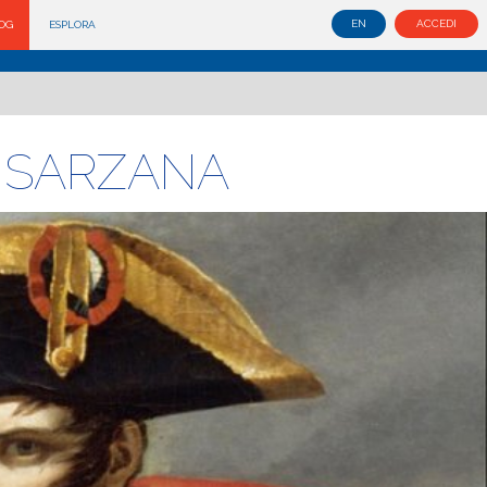
EN
ACCEDI
OG
ESPLORA
 SARZANA