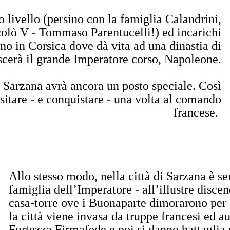
o livello (persino con la famiglia Calandrini,
olò V - Tommaso Parentucelli!) ed incarichi
ino in Corsica dove dà vita ad una dinastia di
ascerà il grande Imperatore corso, Napoleone.
 Sarzana avrà ancora un posto speciale. Così
sitare - e conquistare - una volta al comando
francese.
Allo stesso modo, nella città di Sarzana è s
famiglia dell’Imperatore - all’illustre discen
casa-torre ove i Buonaparte dimorarono per 
la città viene invasa da truppe francesi ed a
Fortezza Firmafede e poi si danno battaglia pe