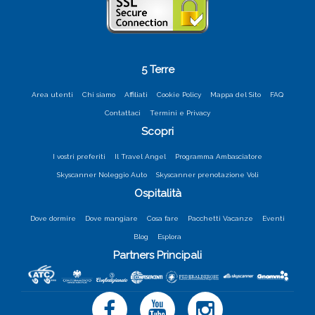
5 Terre
Area utenti
Chi siamo
Affiliati
Cookie Policy
Mappa del Sito
FAQ
Contattaci
Termini e Privacy
Scopri
I vostri preferiti
Il Travel Angel
Programma Ambasciatore
Skyscanner Noleggio Auto
Skyscanner prenotazione Voli
Ospitalità
Dove dormire
Dove mangiare
Cosa fare
Pacchetti Vacanze
Eventi
Blog
Esplora
Partners Principali