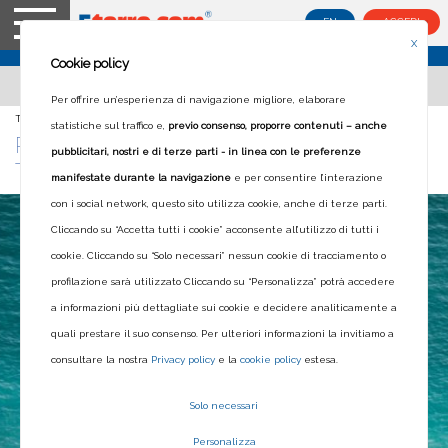
EN
ACCEDI
X
Cookie policy
Per offrire un’esperienza di navigazione migliore, elaborare
Ti trovi in:
Home
>
Blog
>
Punta Corvo: una meta da non tralasciare
statistiche sul traffico e,
previo consenso, proporre contenuti – anche
PUNTA CORVO: UNA META DA NON
pubblicitari, nostri e di terze parti - in linea con le preferenze
TRALASCIARE
manifestate durante la navigazione
e per consentire l’interazione
con i social network, questo sito utilizza cookie, anche di terze parti.
Cliccando su “Accetta tutti i cookie” acconsente all’utilizzo di tutti i
cookie. Cliccando su “Solo necessari” nessun cookie di tracciamento o
profilazione sarà utilizzato Cliccando su “Personalizza” potrà accedere
a informazioni più dettagliate sui cookie e decidere analiticamente a
quali prestare il suo consenso. Per ulteriori informazioni la invitiamo a
consultare la nostra
Privacy policy
e la
cookie policy
estesa.
Solo necessari
Personalizza